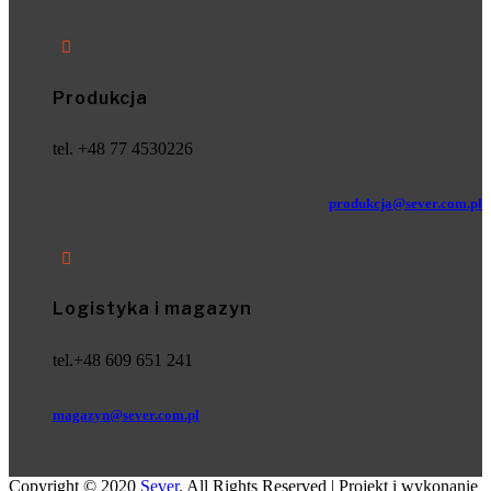

Produkcja
tel. +48 77 4530226
produkcja@sever.com.pl

Logistyka i magazyn
tel.+48 609 651 241
magazyn@sever.com.pl
Copyright © 2020
Sever
. All Rights Reserved | Projekt i wykonanie