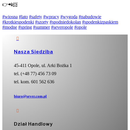
👉📲📨
#wiosna
#lato
#safety
#wpracy
#wygoda
#nabudowie
#krotkiespodenki
#szorty
#spodniedokolan
#spodenkizpaskiem
#modne
#spring
#summer
#severopole
#opole

Nasza Siedziba
45-411 Opole, ul. Arki Bożka 1
tel. (+48 77) 456 73 09
tel. kom. 601 562 636
biuro@sever.com.pl

Dział Handlowy