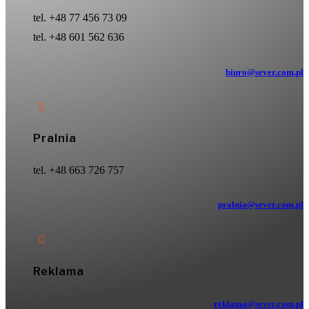
tel. +48 77 456 73 09
tel. +48 601 562 636
biuro@sever.com.pl

Pralnia
tel. +48 663 726 757
pralnia@sever.com.pl

Reklama
reklama@sever.com.pl