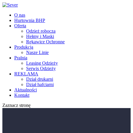
O nas
Hurtownia BHP
Oferta
Odzież robocza
Hełmy i Maski
Rękawice Ochronne
Produkcja
Nasze Linie
Pralnia
Leasing Odzieży
Serwis Odzieży
REKLAMA
Dział drukarni
Dział hafciarni
Aktualności
Kontakt
Zaznacz stronę