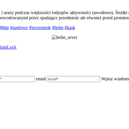
a i urazy podczas większości rodzajów aktywności zawodowej. Środki o
powodowanymi przez spadające przedmioty ale również przed promien
#bhp
#naglowe
#severopole
#helm
#kask
NumLock
email
Wpisz wiadom