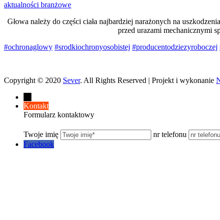
aktualności branżowe
Głowa należy do części ciała najbardziej narażonych na uszkodzeni
przed urazami mechanicznymi s
#ochronaglowy
#srodkiochronyosobistej
#producentodziezyroboczej
Copyright © 2020
Sever
. All Rights Reserved | Projekt i wykonanie
←
Kontakt
Formularz kontaktowy
Twoje imię
nr telefonu
Facebook