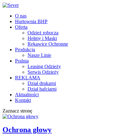
O nas
Hurtownia BHP
Oferta
Odzież robocza
Hełmy i Maski
Rękawice Ochronne
Produkcja
Nasze Linie
Pralnia
Leasing Odzieży
Serwis Odzieży
REKLAMA
Dział drukarni
Dział hafciarni
Aktualności
Kontakt
Zaznacz stronę
Ochrona głowy