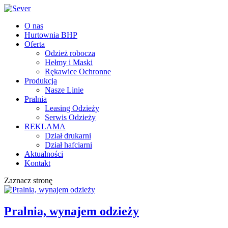
O nas
Hurtownia BHP
Oferta
Odzież robocza
Hełmy i Maski
Rękawice Ochronne
Produkcja
Nasze Linie
Pralnia
Leasing Odzieży
Serwis Odzieży
REKLAMA
Dział drukarni
Dział hafciarni
Aktualności
Kontakt
Zaznacz stronę
Pralnia, wynajem odzieży