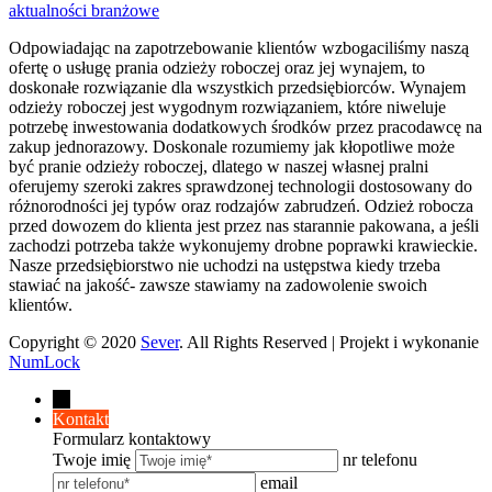
aktualności branżowe
Odpowiadając na zapotrzebowanie klientów wzbogaciliśmy naszą
ofertę o usługę prania odzieży roboczej oraz jej wynajem, to
doskonałe rozwiązanie dla wszystkich przedsiębiorców. Wynajem
odzieży roboczej jest wygodnym rozwiązaniem, które niweluje
potrzebę inwestowania dodatkowych środków przez pracodawcę na
zakup jednorazowy. Doskonale rozumiemy jak kłopotliwe może
być pranie odzieży roboczej, dlatego w naszej własnej pralni
oferujemy szeroki zakres sprawdzonej technologii dostosowany do
różnorodności jej typów oraz rodzajów zabrudzeń. Odzież robocza
przed dowozem do klienta jest przez nas starannie pakowana, a jeśli
zachodzi potrzeba także wykonujemy drobne poprawki krawieckie.
Nasze przedsiębiorstwo nie uchodzi na ustępstwa kiedy trzeba
stawiać na jakość- zawsze stawiamy na zadowolenie swoich
klientów.
Copyright © 2020
Sever
. All Rights Reserved | Projekt i wykonanie
NumLock
←
Kontakt
Formularz kontaktowy
Twoje imię
nr telefonu
email