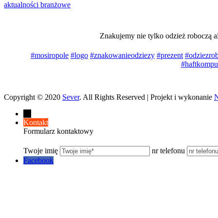
aktualności branżowe
Znakujemy nie tylko odzież roboczą a
#mosiropole
#logo
#znakowanieodziezy
#prezent
#odziezro
#haftkompu
Copyright © 2020
Sever
. All Rights Reserved | Projekt i wykonanie
←
Kontakt
Formularz kontaktowy
Twoje imię
nr telefonu
Facebook