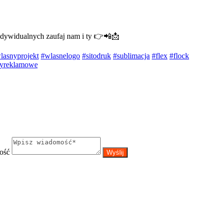
indywidualnych zaufaj nam i ty 👉📲📩
lasnyprojekt
#wlasnelogo
#sitodruk
#sublimacja
#flex
#flock
tyreklamowe
ość