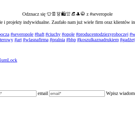
Odznacz się 👕👖👗🛍👚👒🎩🥋 z #severopole
le i projekty indywidualne. Zaufało nam już wiele firm oraz klientów 
bocza
#severopole
#haft
#ciuchy
#opole
#producentodziezyroboczej
#w
terowy
#art
#wlasnafirma
#pralnia
#bhp
#koszulkaznadrukiem
#gadże
NumLock
email
Wpisz wiadom