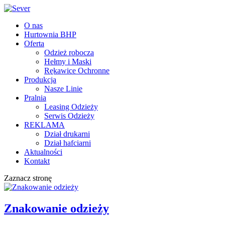
O nas
Hurtownia BHP
Oferta
Odzież robocza
Hełmy i Maski
Rękawice Ochronne
Produkcja
Nasze Linie
Pralnia
Leasing Odzieży
Serwis Odzieży
REKLAMA
Dział drukarni
Dział hafciarni
Aktualności
Kontakt
Zaznacz stronę
Znakowanie odzieży