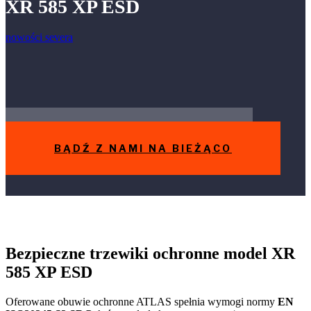
XR 585 XP ESD
nowości severa
BĄDŹ Z NAMI NA BIEŻĄCO
Bezpieczne trzewiki ochronne model XR
585 XP ESD
Oferowane obuwie ochronne ATLAS spełnia wymogi normy
EN