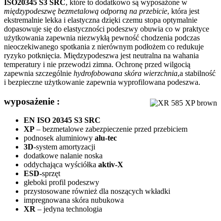
ISO20345 S3 SRC
, które to dodatkowo są wyposażone w
międzypodeszwę bezmetalową odporną na przebicie
, która jest
ekstremalnie lekka i elastyczna dzięki czemu stopa optymalnie
dopasowuje się do elastyczności podeszwy obuwia co w praktyce
użytkowania zapewnia niezwykłą pewność chodzenia podczas
nieoczekiwanego spotkania z nierównym podłożem co redukuje
ryzyko potknięcia. Międzypodeszwa jest neutralna na wahania
temperatury i nie przewodzi zimna. Ochronę przed wilgocią
zapewnia szczególnie
hydrofobowana skóra wierzchnia
,a stabilność
i bezpieczne użytkowanie zapewnia wyprofilowana podeszwa.
wyposażenie :
EN ISO 20345 S3 SRC
XP
– bezmetalowe zabezpieczenie przed przebiciem
podnosek aluminiowy
alu-tec
3D
-system amortyzacji
dodatkowe nalanie noska
oddychająca wyściółka
aktiv-X
ESD-
sprzęt
głeboki profil podeszwy
przystosowane również dla noszących wkładki
impregnowana skóra nubukowa
XR
– jedyna technologia