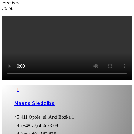
rozmiary
36-50

Nasza Siedziba
45-411 Opole, ul. Arki Bożka 1
tel. (+48 77) 456 73 09
tel. kom. 601 562 636