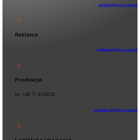
pralnia@sever.com.pl

Reklama
reklama@sever.com.pl

Produkcja
tel. +48 77 4530226
produkcja@sever.com.pl
