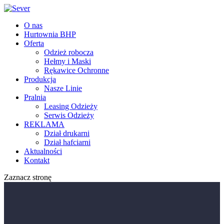
O nas
Hurtownia BHP
Oferta
Odzież robocza
Hełmy i Maski
Rękawice Ochronne
Produkcja
Nasze Linie
Pralnia
Leasing Odzieży
Serwis Odzieży
REKLAMA
Dział drukarni
Dział hafciarni
Aktualności
Kontakt
Zaznacz stronę