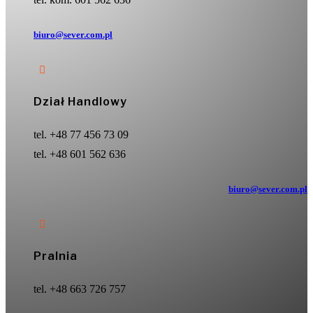
biuro@sever.com.pl

Dział Handlowy
tel. +48 77 456 73 09
tel. +48 601 562 636
biuro@sever.com.pl

Pralnia
tel. +48 663 726 757