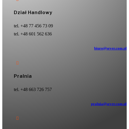
Dział Handlowy
tel. +48 77 456 73 09
tel. +48 601 562 636
biuro@sever.com.pl

Pralnia
tel. +48 663 726 757
pralnia@sever.com.pl
