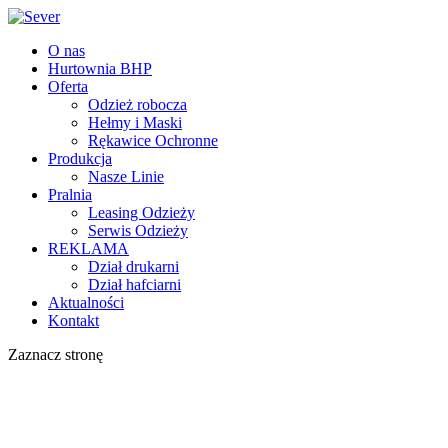
O nas
Hurtownia BHP
Oferta
Odzież robocza
Hełmy i Maski
Rękawice Ochronne
Produkcja
Nasze Linie
Pralnia
Leasing Odzieży
Serwis Odzieży
REKLAMA
Dział drukarni
Dział hafciarni
Aktualności
Kontakt
Zaznacz stronę
CERTYFIKAT