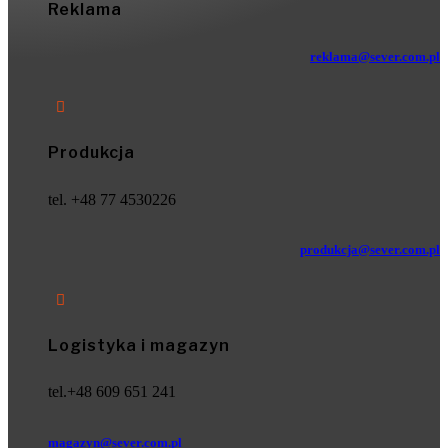
Reklama
reklama@sever.com.pl

Produkcja
tel. +48 77 4530226
produkcja@sever.com.pl

Logistyka i magazyn
tel.+48 609 651 241
magazyn@sever.com.pl