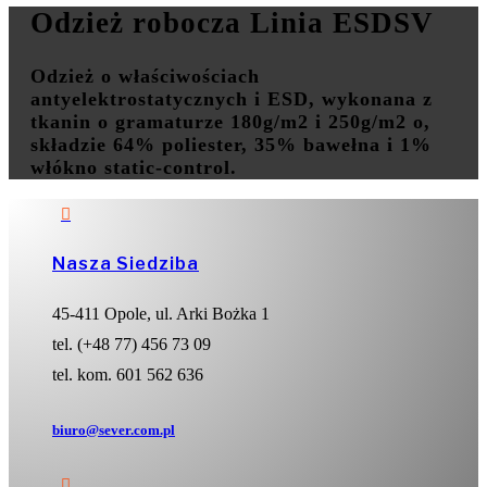
Odzież robocza Linia ESDSV
Odzież o właściwościach
antyelektrostatycznych i ESD, wykonana z
tkanin o gramaturze 180g/m2 i 250g/m2 o,
składzie 64% poliester, 35% bawełna i 1%
włókno static-control.

Nasza Siedziba
45-411 Opole, ul. Arki Bożka 1
tel. (+48 77) 456 73 09
tel. kom. 601 562 636
biuro@sever.com.pl
